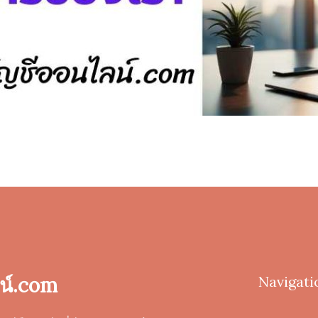
น์.com
Navigati