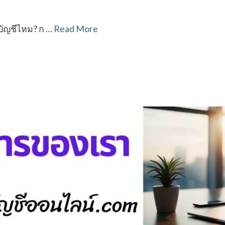
บบัญชีไหม? ก …
Read More