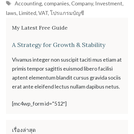
Tags
Accounting
,
companies
,
Company
,
Investment
,
laws
,
Limited
,
VAT
,
โปรแกรมบัญชี
My Latest Free Guide
A Strategy for Growth & Stability
Vivamus integer non suscipit taciti mus etiam at
primis tempor sagittis euismod libero facilisi
aptent elementum blandit cursus gravida sociis
erat ante eleifend lectus nullam dapibus netus.
[mc4wp_form id=”512″]
เรื่องล่าสุด