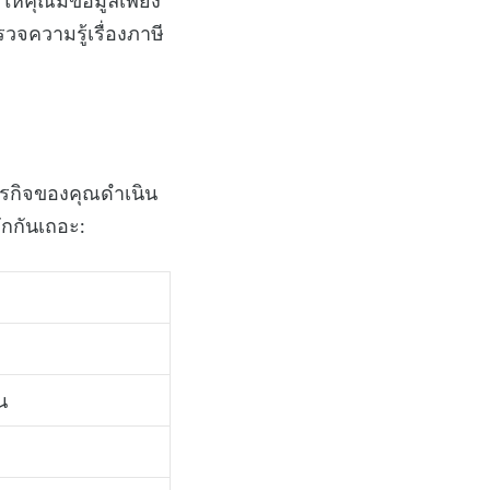
ให้คุณมีข้อมูลเพียง
จความรู้เรื่องภาษี
้ธุรกิจของคุณดำเนิน
ักกันเถอะ:
น