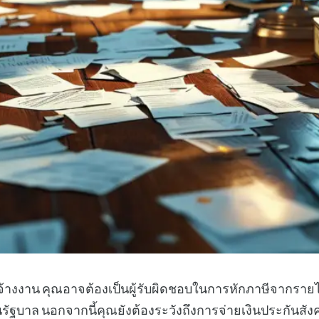
้างงาน คุณอาจต้องเป็นผู้รับผิดชอบในการหักภาษีจากรา
นรัฐบาล นอกจากนี้คุณยังต้องระวังถึงการจ่ายเงินประกันส