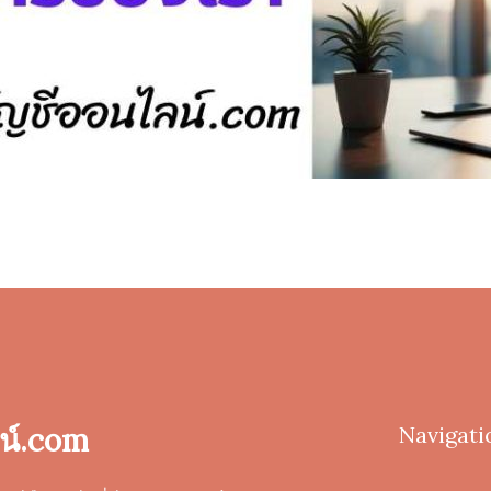
น์.com
Navigati