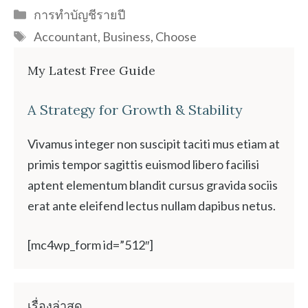
Categories
การทำบัญชีรายปี
Tags
Accountant
,
Business
,
Choose
My Latest Free Guide
A Strategy for Growth & Stability
Vivamus integer non suscipit taciti mus etiam at
primis tempor sagittis euismod libero facilisi
aptent elementum blandit cursus gravida sociis
erat ante eleifend lectus nullam dapibus netus.
[mc4wp_form id=”512″]
เรื่องล่าสุด