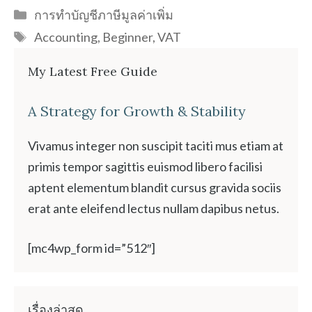
Categories
การทำบัญชีภาษีมูลค่าเพิ่ม
Tags
Accounting
,
Beginner
,
VAT
My Latest Free Guide
A Strategy for Growth & Stability
Vivamus integer non suscipit taciti mus etiam at
primis tempor sagittis euismod libero facilisi
aptent elementum blandit cursus gravida sociis
erat ante eleifend lectus nullam dapibus netus.
[mc4wp_form id=”512″]
เรื่องล่าสุด