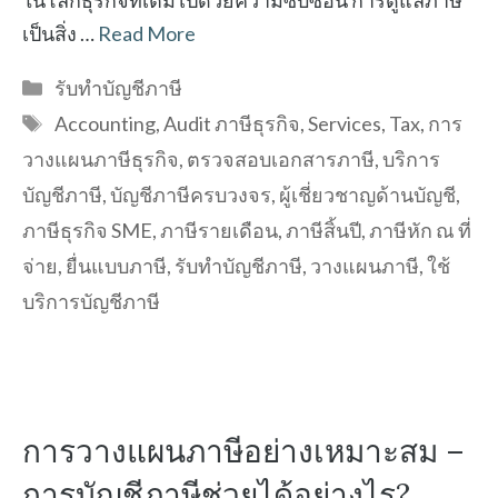
ในโลกธุรกิจที่เต็มไปด้วยความซับซ้อน การดูแลภาษี
เป็นสิ่ง …
Read More
Categories
รับทำบัญชีภาษี
Tags
Accounting
,
Audit ภาษีธุรกิจ
,
Services
,
Tax
,
การ
วางแผนภาษีธุรกิจ
,
ตรวจสอบเอกสารภาษี
,
บริการ
บัญชีภาษี
,
บัญชีภาษีครบวงจร
,
ผู้เชี่ยวชาญด้านบัญชี
,
ภาษีธุรกิจ SME
,
ภาษีรายเดือน
,
ภาษีสิ้นปี
,
ภาษีหัก ณ ที่
จ่าย
,
ยื่นแบบภาษี
,
รับทำบัญชีภาษี
,
วางแผนภาษี
,
ใช้
บริการบัญชีภาษี
การวางแผนภาษีอย่างเหมาะสม –
การบัญชีภาษีช่วยได้อย่างไร?