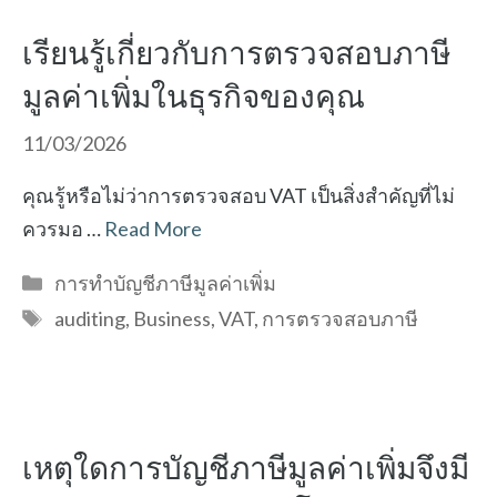
เรียนรู้เกี่ยวกับการตรวจสอบภาษี
มูลค่าเพิ่มในธุรกิจของคุณ
11/03/2026
คุณรู้หรือไม่ว่าการตรวจสอบ VAT เป็นสิ่งสำคัญที่ไม่
ควรมอ …
Read More
Categories
การทำบัญชีภาษีมูลค่าเพิ่ม
Tags
auditing
,
Business
,
VAT
,
การตรวจสอบภาษี
เหตุใดการบัญชีภาษีมูลค่าเพิ่มจึงมี