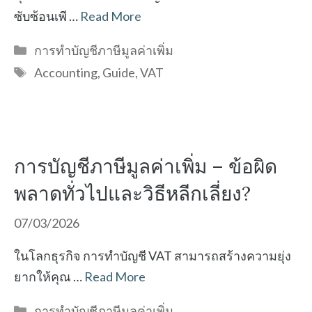
ซับซ้อนเพี …
Read More
Categories
การทำบัญชีภาษีมูลค่าเพิ่ม
Tags
Accounting
,
Guide
,
VAT
การบัญชีภาษีมูลค่าเพิ่ม – ข้อผิด
พลาดทั่วไปและวิธีหลีกเลี่ยง?
07/03/2026
ในโลกธุรกิจ การทำบัญชี VAT สามารถสร้างความยุ่ง
ยากให้คุณ …
Read More
Categories
การทำบัญชีภาษีมูลค่าเพิ่ม