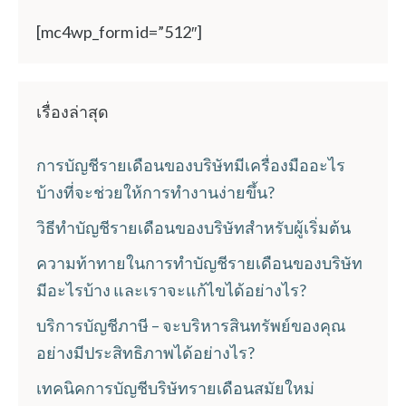
[mc4wp_form id=”512″]
เรื่องล่าสุด
การบัญชีรายเดือนของบริษัทมีเครื่องมืออะไร
บ้างที่จะช่วยให้การทำงานง่ายขึ้น?
วิธีทำบัญชีรายเดือนของบริษัทสำหรับผู้เริ่มต้น
ความท้าทายในการทำบัญชีรายเดือนของบริษัท
มีอะไรบ้าง และเราจะแก้ไขได้อย่างไร?
บริการบัญชีภาษี – จะบริหารสินทรัพย์ของคุณ
อย่างมีประสิทธิภาพได้อย่างไร?
เทคนิคการบัญชีบริษัทรายเดือนสมัยใหม่