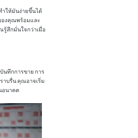
ให้มันง่ายขึ้นได้
จของคุณพร้อมและ
สึกมั่นใจกว่าเมื่อ
ะบันทึกการขาย การ
าบรื่น คุณอาจเริ่ม
ในอนาคต