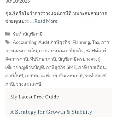
30/10/2025
คุณรู้หรือไม่ว่าการวางแผนภาษีที่เหมาะสมสามารถ
ช่วยคุณประ …
Read More
Categories
รับทำบัญชีภาษี
Tags
Accounting
,
Audit ภาษีธุรกิจ
,
Planning
,
Tax
,
การ
วางแผนการเงิน
,
การวางแผนภาษีธุรกิจ
,
ซอฟต์แวร์
จัดการภาษี
,
ที่ปรึกษาภาษี
,
บัญชีภาษีครบวงจร
,
ผู้
เชี่ยวชาญด้านบัญชี
,
ภาษีธุรกิจ SME
,
ภาษีรายเดือน
,
ภาษีสิ้นปี
,
ภาษีหัก ณ ที่จ่าย
,
ยื่นแบบภาษี
,
รับทำบัญชี
ภาษี
,
วางแผนภาษี
My Latest Free Guide
A Strategy for Growth & Stability