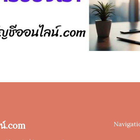
น์.com
Navigati