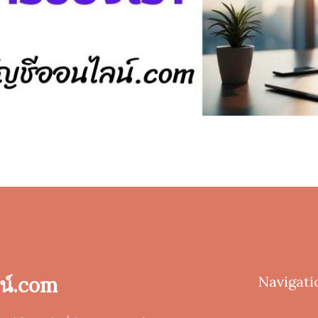
น์.com
Navigati