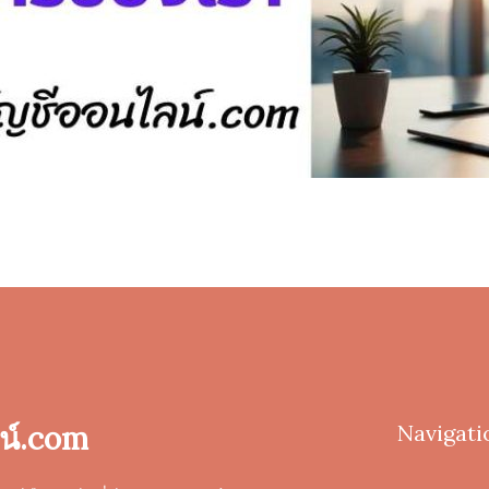
น์.com
Navigati