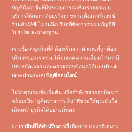
บัญชีมืออาชีพที่มีประสบการณ์จริง เราออกแบบ
บริการให้เหมาะกับธุรกิจทุกขนาด ตั้งแต่ฟรีแลนซ์
ร้านค้า SME ไปจนถึงบริษัทที่ต้องการระบบบัญชีที่
โปร่งใสและมาตรฐาน
เราเชื่อว่าธุรกิจที่ดี ต้องเริ่มจากตัวเลขที่ถูกต้อง
บริการของเราช่วยให้คุณลดความเสี่ยงด้านภาษี
ประหยัดเวลา และตรวจสอบข้อมูลได้แบบ Real-
time ผ่านระบบ
บัญชีออนไลน์
ไม่ว่าคุณจะเพิ่งเริ่มต้น หรือกำลังขยายธุรกิจ เรา
พร้อมเป็น “คู่คิดทางการเงิน” ที่ช่วยให้คุณมั่นใจ
เดินหน้าธุรกิจได้อย่างมั่นคง
👉
เรายินดีให้คำปรึกษาฟรี
เพื่อหาทางออกที่เหมาะ