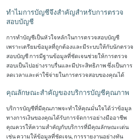
ทำไมการบัญชีจึงสำคัญสำหรับการตรวจ
สอบบัญชี
การทำบัญชีเป็นหัวใจหลักในการตรวจสอบบัญชี
เพราะเตรียมข้อมูลที่ถูกต้องและมีระบบให้กับนักตรวจ
สอบบัญชี การมีฐานข้อมูลที่ชัดเจนช่วยให้การตรวจ
สอบเป็นไปอย่างราบรื่นและมีประสิทธิภาพ ซึ่งเป็นการ
ลดเวลาและค่าใช้จ่ายในการตรวจสอบของคุณได้
คุณลักษณะสำคัญของบริการบัญชีคุณภาพ
บริการบัญชีที่มีคุณภาพจะทำให้คุณมั่นใจได้ว่าข้อมูล
ทางการเงินของคุณได้รับการจัดการอย่างมืออาชีพ
คุณควรให้ความสำคัญกับบริการที่มีคุณลักษณะเด่น
เช่น ความให้ข้อมูลที่ชัดเจน, การรายงานอย่างทัน