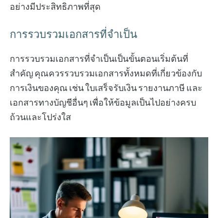
อย่างมีประสิทธิภาพที่สุด
การรวบรวมเอกสารที่จำเป็น
การรวบรวมเอกสารที่จำเป็นเป็นขั้นตอนเริ่มต้นที่
สำคัญ คุณควรรวบรวมเอกสารทั้งหมดที่เกี่ยวข้องกับ
การเงินของคุณ เช่น ใบเสร็จรับเงิน รายงานภาษี และ
เอกสารทางบัญชีอื่นๆ เพื่อให้ข้อมูลเป็นไปอย่างครบ
ถ้วนและโปร่งใส