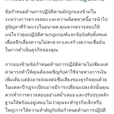
ข้อกำหนดด้านการปฏิบัติตามมักถูกมองข้ามใน
ระหว่างการตรวจสอบ และความผิดพลาดนี้อาจนำไป
สู่ปัญหาที่ร้ายแรงในอนาคต คุณควรตรวจสอบให้
แน่ใจว่าคุณปฏิบัติตามกฎเกณฑ์และข้อบังคับทั้งหมด
เพื่อหลีกเลี่ยงความไม่สะดวก และสร้างความเชื่อมั่น
ในการดำเนินธุรกิจของคุณ
การมองข้ามข้อกำหนดด้านการปฏิบัติตามไม่เพียงแต่
สามารถทำให้คุณต้องเผชิญกับค่าใช้จ่ายทางการเงิน
เพิ่มเติม แต่ยังอาจส่งผลต่อชื่อเสียงของธุรกิจคุณด้วย
ในแต่ละปี กฎระเบียบอาจมีการเปลี่ยนแปลง ดังนั้นคุณ
ควรทำการตรวจสอบอย่างสม่ำเสมอ และปรับปรุงหลัก
ฐานให้พร้อมอยู่เสมอ ไม่ว่าคุณจะทำธุรกิจเล็กหรือ
ใหญ่ การให้ความสำคัญกับข้อกำหนดด้านการปฏิบัติ