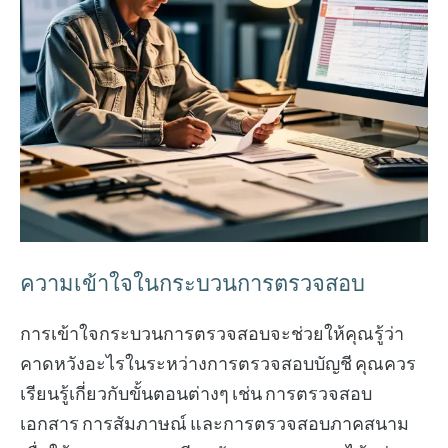
ความเข้าใจในกระบวนการตรวจสอบ
การเข้าใจกระบวนการตรวจสอบจะช่วยให้คุณรู้ว่า
คาดหวังอะไรในระหว่างการตรวจสอบบัญชี คุณควร
เรียนรู้เกี่ยวกับขั้นตอนต่างๆ เช่น การตรวจสอบ
เอกสาร การสัมภาษณ์ และการตรวจสอบภาคสนาม