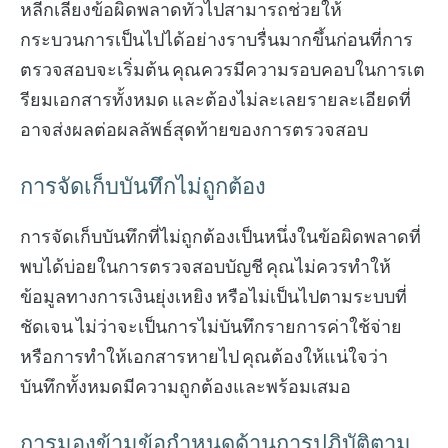
หลีกเลี่ยงข้อผิดพลาดทั่วไปสามารถช่วยให้
กระบวนการเป็นไปได้อย่างราบรื่นมากขึ้นก่อนที่การ
ตรวจสอบจะเริ่มต้น คุณควรมีความรอบคอบในการเต
รียมเอกสารทั้งหมด และต้องไม่ละเลยรายละเอียดที่
อาจส่งผลต่อผลลัพธ์สุดท้ายของการตรวจสอบ
การจัดเก็บบันทึกไม่ถูกต้อง
การจัดเก็บบันทึกที่ไม่ถูกต้องเป็นหนึ่งในข้อผิดพลาดที่
พบได้บ่อยในการตรวจสอบบัญชี คุณไม่ควรทำให้
ข้อมูลทางการเงินยุ่งเหยิง หรือไม่เป็นไปตามระบบที่
ชัดเจน ไม่ว่าจะเป็นการไม่บันทึกรายการค่าใช้จ่าย
หรือการทำให้เอกสารหายไป คุณต้องให้แน่ใจว่า
บันทึกทั้งหมดมีความถูกต้องและพร้อมเสมอ
การมองข้ามข้อกำหนดด้านการปฏิบัติตาม