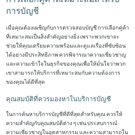
การบัญชี
เมื่อคุณต้องเผชิญกับการตรวจสอบบัญชี การเลือกคู่ค้า
ที่เหมาะสมเป็นสิ่งสำคัญอย่างยิ่ง เพราะพวกเขาจะ
ช่วยให้คุณเตรียมความพร้อมและดูแลเรื่องที่ซับซ้อน
ได้อย่างมีประสิทธิภาพ ควรพิจารณาความเชี่ยวชาญ
และความเข้าใจในธุรกิจของคุณเพื่อให้มั่นใจว่าพวก
เขาสามารถให้บริการที่เหมาะสมกับความต้องการ
ของคุณได้ดีที่สุด
คุณสมบัติที่ควรมองหาในบริการบัญชี
ในการค้นหาบริการบัญชีที่ดีที่สุดสำหรับคุณ ควรให้
ความสำคัญกับคุณสมบัติต่าง ๆ เช่น ประสบการณ์
ความเชี่ยวชาญในอุตสาหกรรม และความสามารถใน