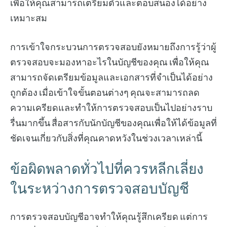
เพื่อให้คุณสามารถเตรียมตัวและตอบสนองได้อย่าง
เหมาะสม
การเข้าใจกระบวนการตรวจสอบยังหมายถึงการรู้ว่าผู้
ตรวจสอบจะมองหาอะไรในบัญชีของคุณ เพื่อให้คุณ
สามารถจัดเตรียมข้อมูลและเอกสารที่จำเป็นได้อย่าง
ถูกต้อง เมื่อเข้าใจขั้นตอนต่างๆ คุณจะสามารถลด
ความเครียดและทำให้การตรวจสอบเป็นไปอย่างราบ
รื่นมากขึ้น สื่อสารกับนักบัญชีของคุณเพื่อให้ได้ข้อมูลที่
ชัดเจนเกี่ยวกับสิ่งที่คุณคาดหวังในช่วงเวลาเหล่านี้
ข้อผิดพลาดทั่วไปที่ควรหลีกเลี่ยง
ในระหว่างการตรวจสอบบัญชี
การตรวจสอบบัญชีอาจทำให้คุณรู้สึกเครียด แต่การ