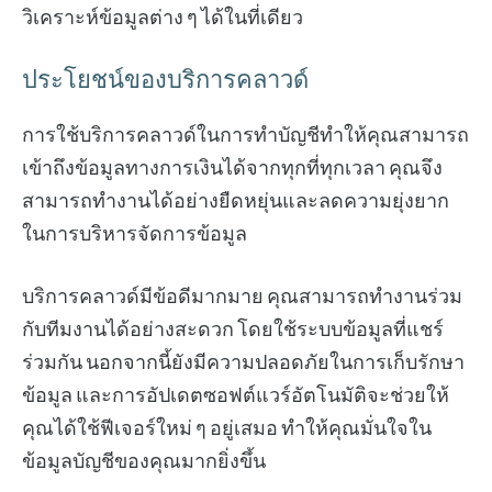
วิเคราะห์ข้อมูลต่าง ๆ ได้ในที่เดียว
ประโยชน์ของบริการคลาวด์
การใช้บริการคลาวด์ในการทำบัญชีทำให้คุณสามารถ
เข้าถึงข้อมูลทางการเงินได้จากทุกที่ทุกเวลา คุณจึง
สามารถทำงานได้อย่างยืดหยุ่นและลดความยุ่งยาก
ในการบริหารจัดการข้อมูล
บริการคลาวด์มีข้อดีมากมาย คุณสามารถทำงานร่วม
กับทีมงานได้อย่างสะดวก โดยใช้ระบบข้อมูลที่แชร์
ร่วมกัน นอกจากนี้ยังมีความปลอดภัยในการเก็บรักษา
ข้อมูล และการอัปเดตซอฟต์แวร์อัตโนมัติจะช่วยให้
คุณได้ใช้ฟีเจอร์ใหม่ ๆ อยู่เสมอ ทำให้คุณมั่นใจใน
ข้อมูลบัญชีของคุณมากยิ่งขึ้น